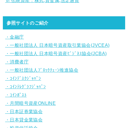
Ⅵ 伝統資産：株式,貴金属,法定通貨
参照サイトのご紹介
・金融庁
・一般社団法人 日本暗号資産取引業協会(JVCEA)
・一般社団法人 日本暗号資産ﾋﾞｼﾞﾈｽ協会(JCBA)
・消費者庁
・一般社団法人ﾌﾞﾛｯｸﾁｪｰﾝ推進協会
・ｺｲﾝﾃﾞｽｸｼﾞｬﾊﾟﾝ
・ｺｲﾝﾃﾚｸﾞﾗﾌｼﾞｬﾊﾟﾝ
・ｺｲﾝﾎﾟｽﾄ
・月間暗号資産ONLINE
・日本証券業協会
・日本貸金業協会