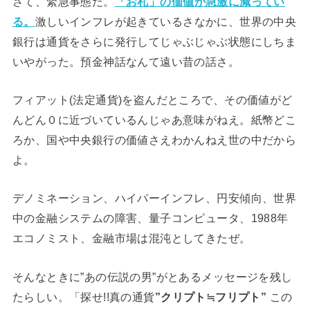
さて、緊急事態だ。
「お札」の価値が急激に減ってい
る。
激しいインフレが起きているさなかに、世界の中央
銀行は通貨をさらに発行してじゃぶじゃぶ状態にしちま
いやがった。預金神話なんて遠い昔の話さ。
フィアット(法定通貨)を盗んだところで、その価値がど
んどん０に近づいているんじゃあ意味がねえ。紙幣どこ
ろか、国や中央銀行の価値さえわかんねえ世の中だから
よ。
デノミネーション、ハイパーインフレ、円安傾向、世界
中の金融システムの障害、量子コンピュータ、1988年
エコノミスト、金融市場は混沌としてきたぜ。
そんなときに”あの伝説の男”がとあるメッセージを残し
たらしい。「探せ!!真の通貨
”クリプト≒フリプト”
この