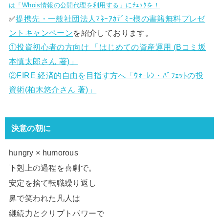
は「Whois情報の公開代理を利用する」にﾁｪｯｸを！
✅
提携先・一般社団法人ﾏﾈｰｱｶﾃﾞﾐｰ様の書籍無料プレゼ
ントキャンペーン
を紹介しております。
①投資初心者の方向け 「はじめての資産運用 (Bコミ坂
本慎太郎さん 著)」
②FIRE 経済的自由を目指す方へ「ｳｫｰﾚﾝ・ﾊﾞﾌｪｯﾄの投
資術(柏木悠介さん 著)」
決意の朝に
hungry × humorous
下剋上の過程を喜劇で。
安定を捨て転職繰り返し
鼻で笑われた凡人は
継続力とクリプトパワーで