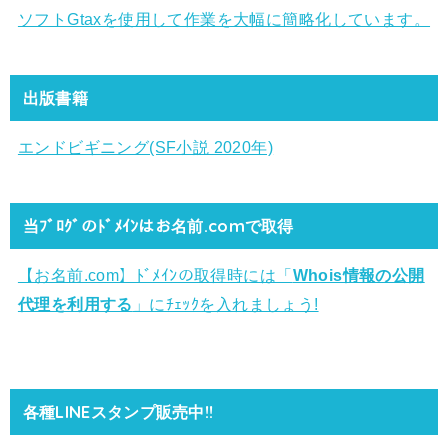
ソフトGtaxを使用して作業を大幅に簡略化しています。
出版書籍
エンドビギニング(SF小説 2020年)
当ﾌﾞﾛｸﾞのﾄﾞﾒｲﾝはお名前.comで取得
【お名前.com】ﾄﾞﾒｲﾝの取得時には「
Whois情報の公開
代理を利用する
」にﾁｪｯｸを入れましょう!
各種LINEスタンプ販売中!!