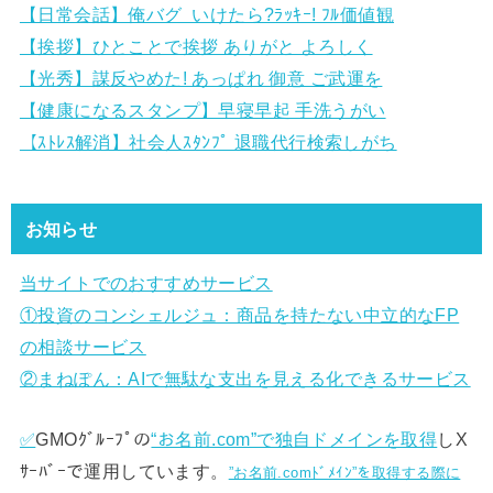
【日常会話】俺バグ いけたら?ﾗｯｷｰ! ﾌﾙ価値観
【挨拶】ひとことで挨拶 ありがと よろしく
【光秀】謀反やめた! あっぱれ 御意 ご武運を
【健康になるスタンプ】早寝早起 手洗うがい
【ｽﾄﾚｽ解消】社会人ｽﾀﾝﾌﾟ 退職代行検索しがち
お知らせ
当サイトでのおすすめサービス
①
投資のコンシェルジュ：商品を持たない中立的なFP
の相談サービス
②まねぽん：AIで無駄な支出を見える化できるサービス
✅
GMOｸﾞﾙｰﾌﾟの
“お名前.com”で独自ドメインを取得
しX
ｻｰﾊﾞｰで運用しています。
”お名前.comﾄﾞﾒｲﾝ”を取得する際に