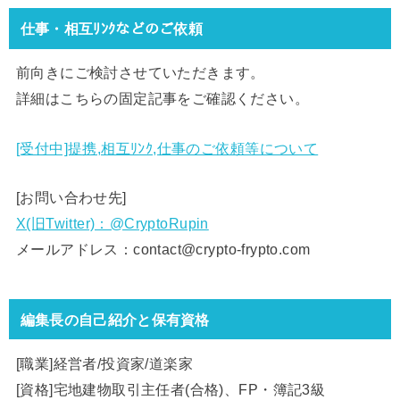
仕事・相互ﾘﾝｸなどのご依頼
前向きにご検討させていただきます。
詳細はこちらの固定記事をご確認ください。
[受付中]提携,相互ﾘﾝｸ,仕事のご依頼等について
[お問い合わせ先]
X(旧Twitter)：@CryptoRupin
メールアドレス：contact@crypto-frypto.com
編集長の自己紹介と保有資格
[職業]経営者/投資家/道楽家
[資格]宅地建物取引主任者(合格)、FP・簿記3級