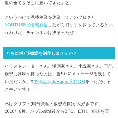
世の全てをそこに置いてきた」と。
というわけで泥棒稼業を休業してこのブログと
YOUTUBEで情報発信
しながら打つ手を探っているとい
うわけだ。チャンネルは決まったぜ！
ともにｸﾘﾌﾟﾄ物語を制作しませんか？
イラストレーターさん、漫画家さん、小説家さん、下記
構想に興味を持った方は、当ｻｲﾄにメッセージを残して
いただくか、X
で @CryptoRupin 宛にDM
をいただける
と幸いです！
私はクリプト(暗号資産・仮想通貨)が大好きです。
2018年6月、バブル崩壊後からBTC、ETH、XRPを買