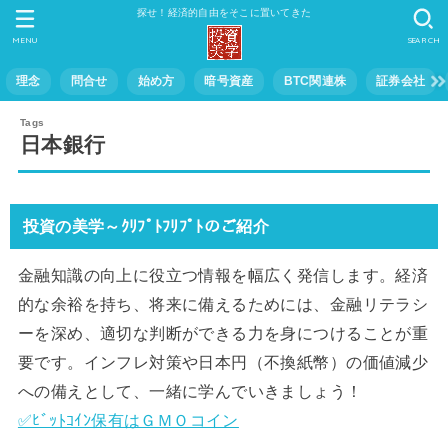
探せ！経済的自由をそこに置いてきた
MENU
SEARCH
理念
問合せ
始め方
暗号資産
BTC関連株
証券会社
日本銀行
投資の美学～ｸﾘﾌﾟﾄﾌﾘﾌﾟﾄのご紹介
金融知識の向上に役立つ情報を幅広く発信します。経済
的な余裕を持ち、将来に備えるためには、金融リテラシ
ーを深め、適切な判断ができる力を身につけることが重
要です。インフレ対策や日本円（不換紙幣）の価値減少
への備えとして、一緒に学んでいきましょう！
✅ﾋﾞｯﾄｺｲﾝ保有はＧＭＯコイン