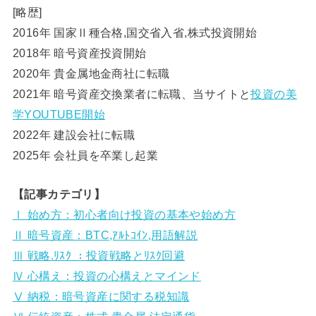
[略歴]
2016年 国家Ⅱ種合格,国交省入省,株式投資開始
2018年 暗号資産投資開始
2020年 貴金属地金商社に転職
2021年 暗号資産交換業者に転職、当サイトと
投資の美
学YOUTUBE開始
2022年 建設会社に転職
2025年 会社員を卒業し起業
【記事カテゴリ】
Ⅰ 始め方：初心者向け投資の基本や始め方
Ⅱ 暗号資産：BTC,ｱﾙﾄｺｲﾝ,用語解説
Ⅲ 戦略.ﾘｽｸ ：投資戦略とﾘｽｸ回避
Ⅳ 心構え：投資の心構えとマインド
Ⅴ 納税：暗号資産に関する税知識