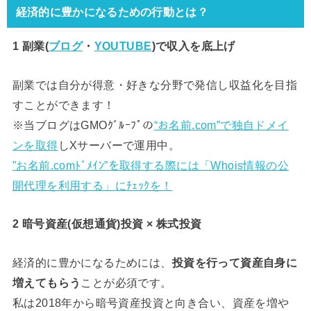
経済的に豊かになるための行動とは？
1 副業(
ブログ
・
YOUTUBE
)で
収入を底上げ
副業では自分が得意・好きな分野で発信し収益化を目指
すことができます！
※当ブログはGMOｸﾞﾙｰﾌﾟの
“お名前.com”で独自ドメイ
ンを取得
しXサーバーで運用中。
”お名前.comﾄﾞﾒｲﾝ”を取得する際には「Whois情報の公
開代理を利用する」にﾁｪｯｸを！
2 暗号資産(仮想通貨)投資 × 株式投資
経済的に豊かになるためには、
投資を行って資産自身に
増えてもらう
ことが必須です。
私は2018年から暗号資産投資と向き合い、資産を増や