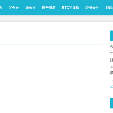
念
問合せ
始め方
暗号資産
BTC関連株
証券会社
戦略:
念：ビジョン・方針・運営ポリシー
点：サイト運営人の自己紹介
念：アフェリエイト方針
針：SNSのコメント・リプライ対
運営会社・お問合せ情報
[受付中]相互ﾘﾝｸ,お仕事のご依頼
お問い合わせフォーム
免責事項
プライバシーポリシー
ビットコイン
イーサリアム
アルトコイン
ミームコイン
レンディング
取引所
用語解説
業界動向
歴史
マイクロストラテジー
メタプラネット