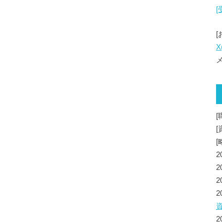
X
メ
[