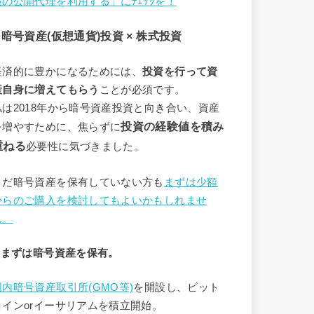
報の公開代理を利用する」にﾁｪｯｸを！
2 暗号資産(仮想通貨)投資 × 株式投資
経済的に豊かになるためには、
投資を行って資
産自身に増えてもらう
ことが必須です。
私は2018年から暗号資産投資と向き合い、資産
投資の経験値を積み
を増やすために、焦らずに
重ねる
必要性に気づきました。
まだ暗号資産を保有していない方も
まずは少額
からのご購入を検討してもよいかもしれませ
ん。
3 まずは暗号資産を保有。
国内暗号資産取引所
(GMO等)
を開設し、ビット
コインorイーサリアムを積立開始。