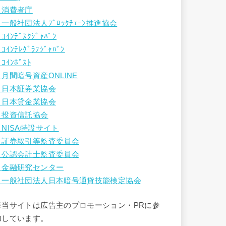
・消費者庁
・一般社団法人ﾌﾞﾛｯｸﾁｪｰﾝ推進協会
ｺｲﾝﾃﾞｽｸｼﾞｬﾊﾟﾝ
ｺｲﾝﾃﾚｸﾞﾗﾌｼﾞｬﾊﾟﾝ
ｺｲﾝﾎﾟｽﾄ
・月間暗号資産ONLINE
・日本証券業協会
・日本貸金業協会
・投資信託協会
・NISA特設サイト
・証券取引等監査委員会
・公認会計士監査委員会
・金融研究センター
・一般社団法人日本暗号通貨技能検定協会
※当サイトは広告主のプロモーション・PRに参
加しています。