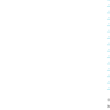
・
・
・