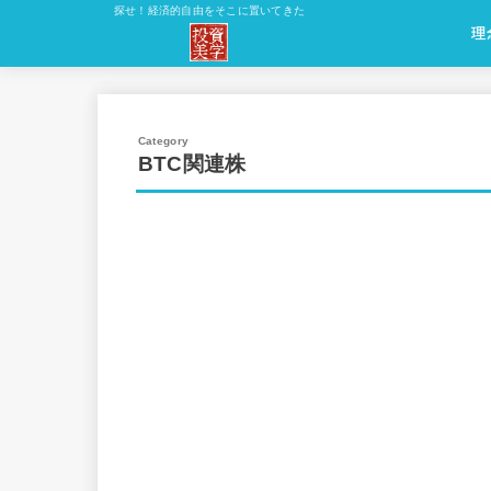
探せ！経済的自由をそこに置いてきた
理
理
原
理
方
応
BTC関連株