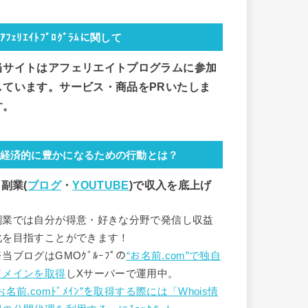
ｱﾌｪﾘｴｲﾄﾌﾟﾛｸﾞﾗﾑに関して
当サイトはアフェリエイトプログラムに参加
しています。サービス・商品をPRいたしま
す。
経済的に豊かになるための行動とは？
 副業(
ブログ
・
YOUTUBE
)で
収入を底上げ
副業では自分が得意・好きな分野で発信し収益
化を目指すことができます！
※当ブログはGMOｸﾞﾙｰﾌﾟの
“お名前.com”で独自
ドメインを取得
しXサーバーで運用中。
お名前.comﾄﾞﾒｲﾝ”を取得する際には「Whois情