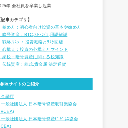
2025年 会社員を卒業し起業
【記事カテゴリ】
Ⅰ 始め方：初心者向け投資の基本や始め方
 暗号資産：BTC,ｱﾙﾄｺｲﾝ,用語解説
 戦略.ﾘｽｸ ：投資戦略とﾘｽｸ回避
Ⅳ 心構え：投資の心構えとマインド
Ⅴ 納税：暗号資産に関する税知識
Ⅵ 伝統資産：株式,貴金属,法定通貨
参照サイトのご紹介
・金融庁
・一般社団法人 日本暗号資産取引業協会
JVCEA)
・一般社団法人 日本暗号資産ﾋﾞｼﾞﾈｽ協会
JCBA)