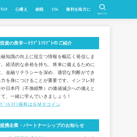
ﾘｽｸ
心構え
納税
ｺﾗﾑ
複利を味方に
SEARCH
法定通貨
貴金属
株式
時事・ﾆｭｰｽ(ｸﾘﾌﾟﾄ)
投資,経済
BCG:STEPN等
こちら織田証券㈱
投資の美学～ｸﾘﾌﾟﾄﾌﾘﾌﾟﾄのご紹介
金融知識の向上に役立つ情報を幅広く発信しま
す。経済的な余裕を持ち、将来に備えるために
は、金融リテラシーを深め、適切な判断ができ
る力を身につけることが重要です。インフレ対
策や日本円（不換紙幣）の価値減少への備えと
して、一緒に学んでいきましょう！
✅ﾋﾞｯﾄｺｲﾝ保有はＧＭＯコイン
提携企業・パートナーシップのお知らせ