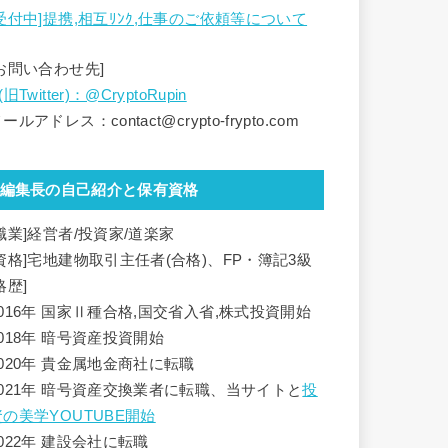
[受付中]提携,相互ﾘﾝｸ,仕事のご依頼等について
[お問い合わせ先]
(旧Twitter)：@CryptoRupin
ールアドレス：contact@crypto-frypto.com
編集長の自己紹介と保有資格
[職業]経営者/投資家/道楽家
[資格]宅地建物取引主任者(合格)、FP・簿記3級
略歴]
2016年 国家Ⅱ種合格,国交省入省,株式投資開始
2018年 暗号資産投資開始
2020年 貴金属地金商社に転職
2021年 暗号資産交換業者に転職、当サイトと
投
資の美学YOUTUBE開始
2022年 建設会社に転職