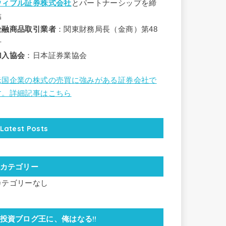
ウィブル証券株式会社
とパートナーシップを締
結
金融商品取引業者
：関東財務局長（金商）第48
号
加入協会
：日本証券業協会
米国企業の株式の売買に強みがある証券会社で
す。詳細記事はこちら
Latest Posts
カテゴリー
カテゴリーなし
投資ブログ王に、俺はなる!!