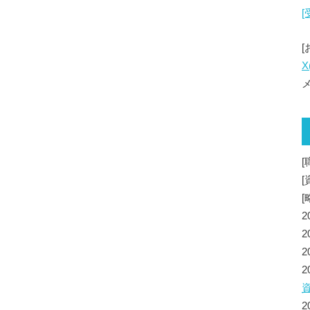
X
メ
[