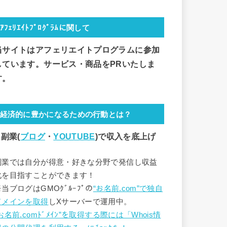
ｱﾌｪﾘｴｲﾄﾌﾟﾛｸﾞﾗﾑに関して
当サイトはアフェリエイトプログラムに参加
しています。サービス・商品をPRいたしま
す。
経済的に豊かになるための行動とは？
 副業(
ブログ
・
YOUTUBE
)で
収入を底上げ
副業では自分が得意・好きな分野で発信し収益
化を目指すことができます！
※当ブログはGMOｸﾞﾙｰﾌﾟの
“お名前.com”で独自
ドメインを取得
しXサーバーで運用中。
お名前.comﾄﾞﾒｲﾝ”を取得する際には「Whois情