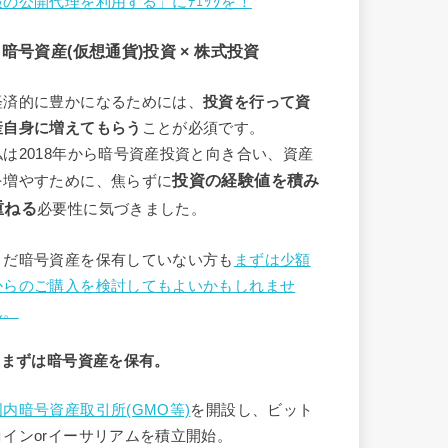
報の公開代理を利用する」にﾁｪｯｸを！
2 暗号資産(仮想通貨)投資 × 株式投資
経済的に豊かになるためには、
投資を行って資
産自身に増えてもらう
ことが必須です。
私は2018年から暗号資産投資と向き合い、資産
投資の経験値を積み
を増やすために、焦らずに
重ねる
必要性に気づきました。
まだ暗号資産を保有していない方も
まずは少額
からのご購入を検討してもよいかもしれませ
ん。
3 まずは暗号資産を保有。
国内暗号資産取引所
(GMO等)
を開設し、ビット
コインorイーサリアムを積立開始。