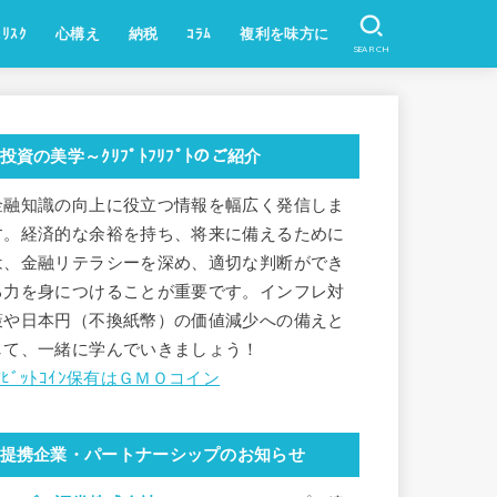
ﾘｽｸ
心構え
納税
ｺﾗﾑ
複利を味方に
SEARCH
法定通貨
貴金属
株式
時事・ﾆｭｰｽ(ｸﾘﾌﾟﾄ)
投資,経済
BCG:STEPN等
こちら織田証券㈱
投資の美学～ｸﾘﾌﾟﾄﾌﾘﾌﾟﾄのご紹介
金融知識の向上に役立つ情報を幅広く発信しま
す。経済的な余裕を持ち、将来に備えるために
は、金融リテラシーを深め、適切な判断ができ
る力を身につけることが重要です。インフレ対
策や日本円（不換紙幣）の価値減少への備えと
して、一緒に学んでいきましょう！
✅ﾋﾞｯﾄｺｲﾝ保有はＧＭＯコイン
提携企業・パートナーシップのお知らせ