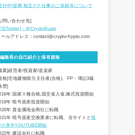
[受付中]提携,相互ﾘﾝｸ,仕事のご依頼等について
[お問い合わせ先]
(旧Twitter)：@CryptoRupin
ールアドレス：contact@crypto-frypto.com
編集長の自己紹介と保有資格
[職業]経営者/投資家/道楽家
[資格]宅地建物取引主任者(合格)、FP・簿記3級
略歴]
2016年 国家Ⅱ種合格,国交省入省,株式投資開始
2018年 暗号資産投資開始
2020年 貴金属地金商社に転職
2021年 暗号資産交換業者に転職、当サイトと
投
資の美学YOUTUBE開始
2022年 建設会社に転職