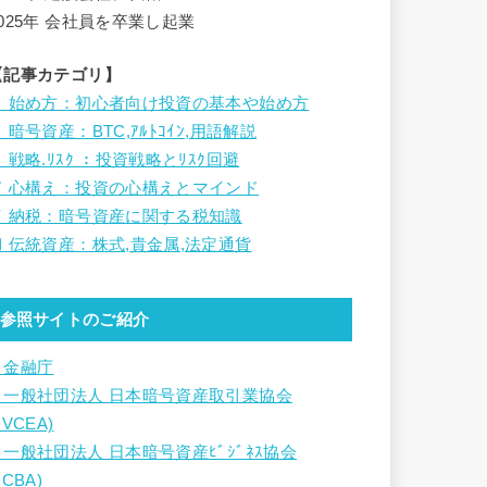
2025年 会社員を卒業し起業
【記事カテゴリ】
Ⅰ 始め方：初心者向け投資の基本や始め方
 暗号資産：BTC,ｱﾙﾄｺｲﾝ,用語解説
 戦略.ﾘｽｸ ：投資戦略とﾘｽｸ回避
Ⅳ 心構え：投資の心構えとマインド
Ⅴ 納税：暗号資産に関する税知識
Ⅵ 伝統資産：株式,貴金属,法定通貨
参照サイトのご紹介
・金融庁
・一般社団法人 日本暗号資産取引業協会
JVCEA)
・一般社団法人 日本暗号資産ﾋﾞｼﾞﾈｽ協会
JCBA)