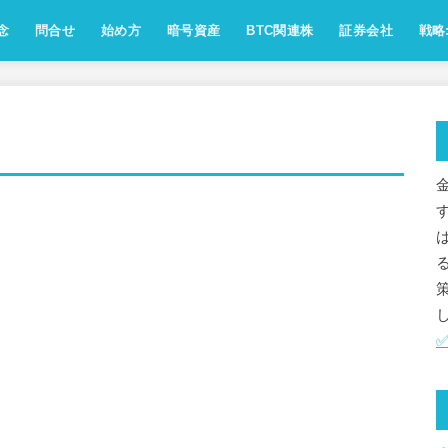
念
問合せ
始め方
暗号資産
BTC関連株
証券会社
戦略:
念：ビジョン・方針・運営ポリシー
点：サイト運営人の自己紹介
念：アフェリエイト方針
針：SNSのコメント・リプライ対
運営会社・お問合せ情報
[受付中]相互ﾘﾝｸ,お仕事のご依頼
お問い合わせフォーム
免責事項
プライバシーポリシー
ビットコイン
イーサリアム
アルトコイン
ミームコイン
レンディング
取引所
用語解説
業界動向
歴史
マイクロストラテジー
メタプラネット