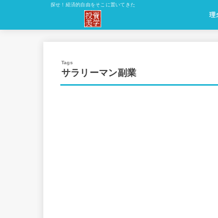
探せ！経済的自由をそこに置いてきた
理
理
原
理
方
応
サラリーマン副業