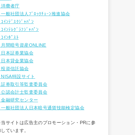
・消費者庁
・一般社団法人ﾌﾞﾛｯｸﾁｪｰﾝ推進協会
ｺｲﾝﾃﾞｽｸｼﾞｬﾊﾟﾝ
ｺｲﾝﾃﾚｸﾞﾗﾌｼﾞｬﾊﾟﾝ
ｺｲﾝﾎﾟｽﾄ
・月間暗号資産ONLINE
・日本証券業協会
・日本貸金業協会
・投資信託協会
・NISA特設サイト
・証券取引等監査委員会
・公認会計士監査委員会
・金融研究センター
・一般社団法人日本暗号通貨技能検定協会
※当サイトは広告主のプロモーション・PRに参
加しています。