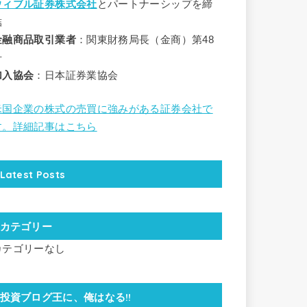
ウィブル証券株式会社
とパートナーシップを締
結
金融商品取引業者
：関東財務局長（金商）第48
号
加入協会
：日本証券業協会
米国企業の株式の売買に強みがある証券会社で
す。詳細記事はこちら
Latest Posts
カテゴリー
カテゴリーなし
投資ブログ王に、俺はなる!!