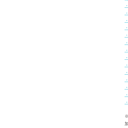
・
・
・