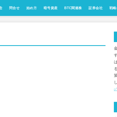
念
問合せ
始め方
暗号資産
BTC関連株
証券会社
戦略:
念：ビジョン・方針・運営ポリシー
点：サイト運営人の自己紹介
念：アフェリエイト方針
針：SNSのコメント・リプライ対
運営会社・お問合せ情報
[受付中]相互ﾘﾝｸ,お仕事のご依頼
お問い合わせフォーム
免責事項
プライバシーポリシー
ビットコイン
イーサリアム
アルトコイン
ミームコイン
レンディング
取引所
用語解説
業界動向
歴史
マイクロストラテジー
メタプラネット