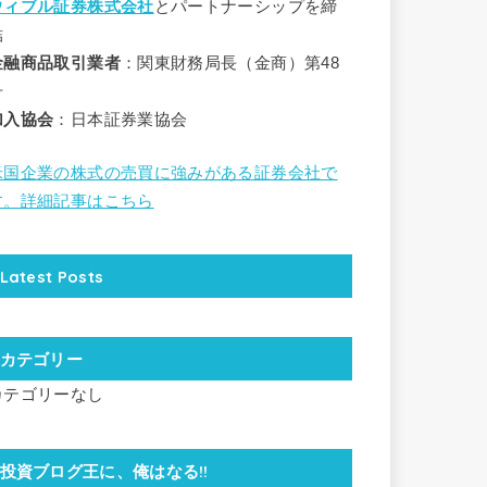
ウィブル証券株式会社
とパートナーシップを締
結
金融商品取引業者
：関東財務局長（金商）第48
号
加入協会
：日本証券業協会
米国企業の株式の売買に強みがある証券会社で
す。詳細記事はこちら
Latest Posts
カテゴリー
カテゴリーなし
投資ブログ王に、俺はなる!!