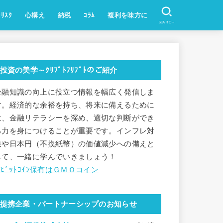
ﾘｽｸ
心構え
納税
ｺﾗﾑ
複利を味方に
SEARCH
法定通貨
貴金属
株式
時事・ﾆｭｰｽ(ｸﾘﾌﾟﾄ)
投資,経済
BCG:STEPN等
こちら織田証券㈱
投資の美学～ｸﾘﾌﾟﾄﾌﾘﾌﾟﾄのご紹介
金融知識の向上に役立つ情報を幅広く発信しま
す。経済的な余裕を持ち、将来に備えるために
は、金融リテラシーを深め、適切な判断ができ
る力を身につけることが重要です。インフレ対
策や日本円（不換紙幣）の価値減少への備えと
して、一緒に学んでいきましょう！
✅ﾋﾞｯﾄｺｲﾝ保有はＧＭＯコイン
提携企業・パートナーシップのお知らせ