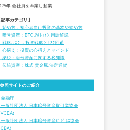
2025年 会社員を卒業し起業
【記事カテゴリ】
Ⅰ 始め方：初心者向け投資の基本や始め方
 暗号資産：BTC,ｱﾙﾄｺｲﾝ,用語解説
 戦略.ﾘｽｸ ：投資戦略とﾘｽｸ回避
Ⅳ 心構え：投資の心構えとマインド
Ⅴ 納税：暗号資産に関する税知識
Ⅵ 伝統資産：株式,貴金属,法定通貨
参照サイトのご紹介
・金融庁
・一般社団法人 日本暗号資産取引業協会
JVCEA)
・一般社団法人 日本暗号資産ﾋﾞｼﾞﾈｽ協会
JCBA)