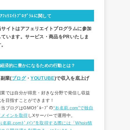
ｱﾌｪﾘｴｲﾄﾌﾟﾛｸﾞﾗﾑに関して
当サイトはアフェリエイトプログラムに参加
しています。サービス・商品をPRいたしま
す。
経済的に豊かになるための行動とは？
 副業(
ブログ
・
YOUTUBE
)で
収入を底上げ
副業では自分が得意・好きな分野で発信し収益
化を目指すことができます！
※当ブログはGMOｸﾞﾙｰﾌﾟの
“お名前.com”で独自
ドメインを取得
しXサーバーで運用中。
お名前.comﾄﾞﾒｲﾝ”を取得する際には「Whois情