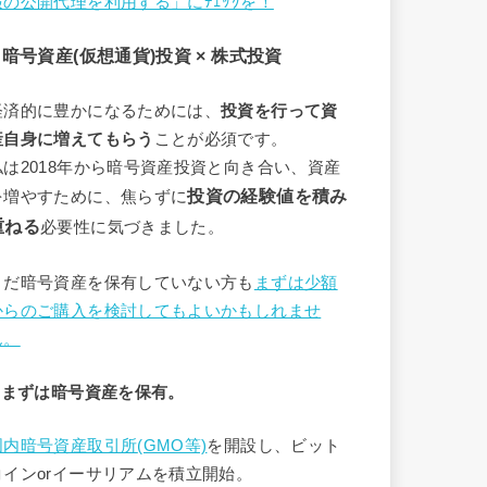
報の公開代理を利用する」にﾁｪｯｸを！
2 暗号資産(仮想通貨)投資 × 株式投資
経済的に豊かになるためには、
投資を行って資
産自身に増えてもらう
ことが必須です。
私は2018年から暗号資産投資と向き合い、資産
投資の経験値を積み
を増やすために、焦らずに
重ねる
必要性に気づきました。
まだ暗号資産を保有していない方も
まずは少額
からのご購入を検討してもよいかもしれませ
ん。
3 まずは暗号資産を保有。
国内暗号資産取引所
(GMO等)
を開設し、ビット
コインorイーサリアムを積立開始。