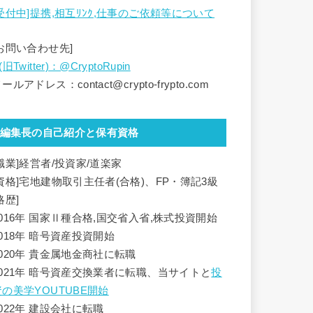
[受付中]提携,相互ﾘﾝｸ,仕事のご依頼等について
[お問い合わせ先]
(旧Twitter)：@CryptoRupin
ールアドレス：contact@crypto-frypto.com
編集長の自己紹介と保有資格
[職業]経営者/投資家/道楽家
[資格]宅地建物取引主任者(合格)、FP・簿記3級
略歴]
2016年 国家Ⅱ種合格,国交省入省,株式投資開始
2018年 暗号資産投資開始
2020年 貴金属地金商社に転職
2021年 暗号資産交換業者に転職、当サイトと
投
資の美学YOUTUBE開始
2022年 建設会社に転職