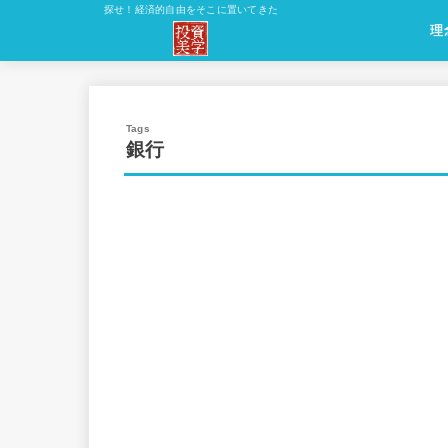
探せ！経済的自由をそこに置いてきた
理
理
原
理
方
応
銀行