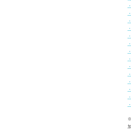
・
・
・