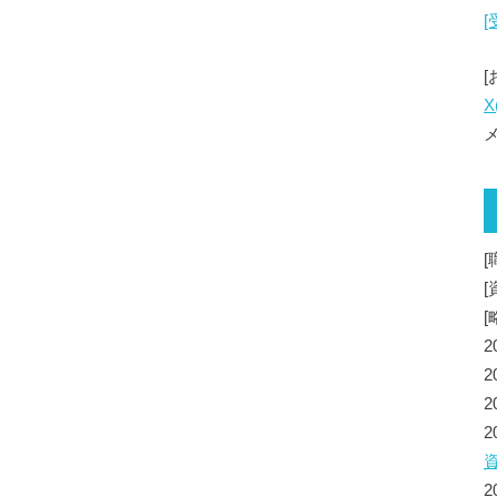
X
メ
[