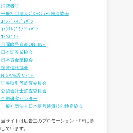
・消費者庁
・一般社団法人ﾌﾞﾛｯｸﾁｪｰﾝ推進協会
ｺｲﾝﾃﾞｽｸｼﾞｬﾊﾟﾝ
ｺｲﾝﾃﾚｸﾞﾗﾌｼﾞｬﾊﾟﾝ
ｺｲﾝﾎﾟｽﾄ
・月間暗号資産ONLINE
・日本証券業協会
・日本貸金業協会
・投資信託協会
・NISA特設サイト
・証券取引等監査委員会
・公認会計士監査委員会
・金融研究センター
・一般社団法人日本暗号通貨技能検定協会
※当サイトは広告主のプロモーション・PRに参
加しています。