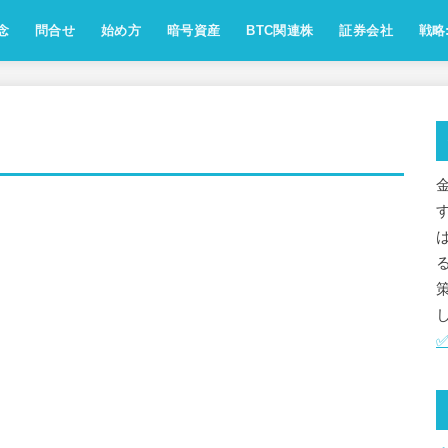
念
問合せ
始め方
暗号資産
BTC関連株
証券会社
戦略:
念：ビジョン・方針・運営ポリシー
点：サイト運営人の自己紹介
念：アフェリエイト方針
針：SNSのコメント・リプライ対
運営会社・お問合せ情報
[受付中]相互ﾘﾝｸ,お仕事のご依頼
お問い合わせフォーム
免責事項
プライバシーポリシー
ビットコイン
イーサリアム
アルトコイン
ミームコイン
レンディング
取引所
用語解説
業界動向
歴史
マイクロストラテジー
メタプラネット