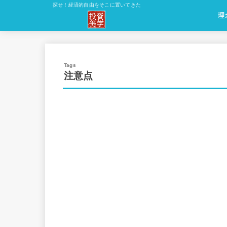
探せ！経済的自由をそこに置いてきた
理
理
原
理
方
応
注意点