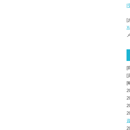
X
メ
[