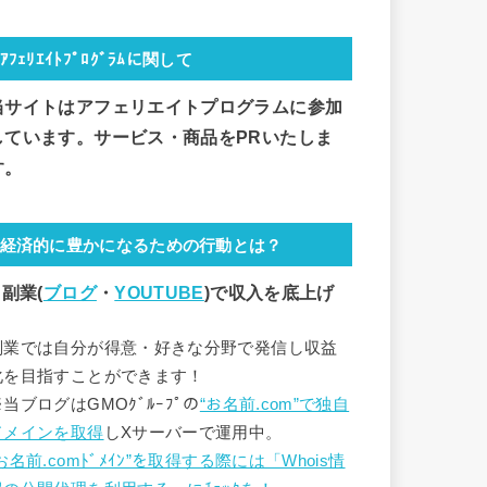
ｱﾌｪﾘｴｲﾄﾌﾟﾛｸﾞﾗﾑに関して
当サイトはアフェリエイトプログラムに参加
しています。サービス・商品をPRいたしま
す。
経済的に豊かになるための行動とは？
 副業(
ブログ
・
YOUTUBE
)で
収入を底上げ
副業では自分が得意・好きな分野で発信し収益
化を目指すことができます！
※当ブログはGMOｸﾞﾙｰﾌﾟの
“お名前.com”で独自
ドメインを取得
しXサーバーで運用中。
お名前.comﾄﾞﾒｲﾝ”を取得する際には「Whois情