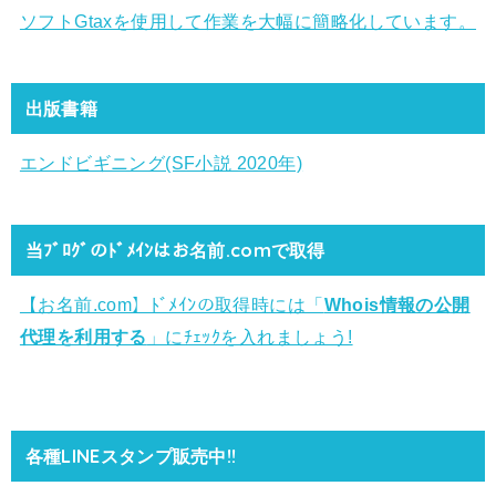
ソフトGtaxを使用して作業を大幅に簡略化しています。
出版書籍
エンドビギニング(SF小説 2020年)
当ﾌﾞﾛｸﾞのﾄﾞﾒｲﾝはお名前.comで取得
【お名前.com】ﾄﾞﾒｲﾝの取得時には「
Whois情報の公開
代理を利用する
」にﾁｪｯｸを入れましょう!
各種LINEスタンプ販売中!!