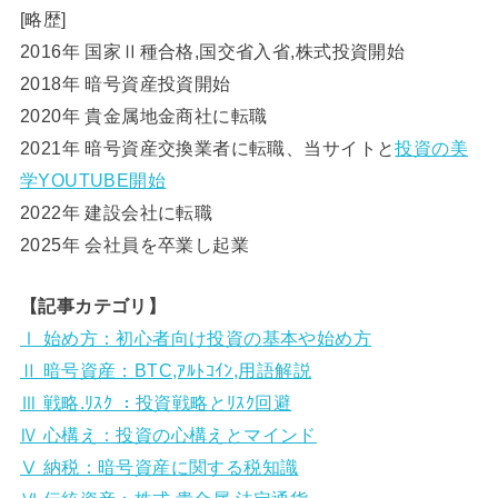
[略歴]
2016年 国家Ⅱ種合格,国交省入省,株式投資開始
2018年 暗号資産投資開始
2020年 貴金属地金商社に転職
2021年 暗号資産交換業者に転職、当サイトと
投資の美
学YOUTUBE開始
2022年 建設会社に転職
2025年 会社員を卒業し起業
【記事カテゴリ】
Ⅰ 始め方：初心者向け投資の基本や始め方
Ⅱ 暗号資産：BTC,ｱﾙﾄｺｲﾝ,用語解説
Ⅲ 戦略.ﾘｽｸ ：投資戦略とﾘｽｸ回避
Ⅳ 心構え：投資の心構えとマインド
Ⅴ 納税：暗号資産に関する税知識