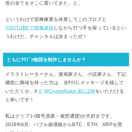
世の全てをそこに置いてきた」と。
というわけで泥棒稼業を休業してこのブログと
YOUTUBEで情報発信
しながら打つ手を探っているとい
うわけだ。チャンネルは決まったぜ！
ともにｸﾘﾌﾟﾄ物語を制作しませんか？
イラストレーターさん、漫画家さん、小説家さん、下記
構想に興味を持った方は、当ｻｲﾄにメッセージを残して
いただくか、X
で @CryptoRupin 宛にDM
をいただける
と幸いです！
私はクリプト(暗号資産・仮想通貨)が大好きです。
2018年6月、バブル崩壊後からBTC、ETH、XRPを買