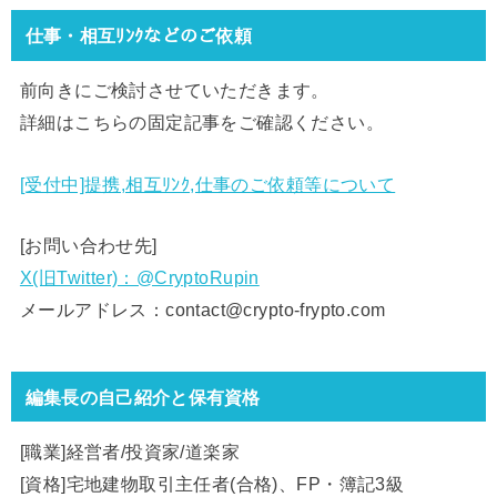
仕事・相互ﾘﾝｸなどのご依頼
前向きにご検討させていただきます。
詳細はこちらの固定記事をご確認ください。
[受付中]提携,相互ﾘﾝｸ,仕事のご依頼等について
[お問い合わせ先]
X(旧Twitter)：@CryptoRupin
メールアドレス：contact@crypto-frypto.com
編集長の自己紹介と保有資格
[職業]経営者/投資家/道楽家
[資格]宅地建物取引主任者(合格)、FP・簿記3級