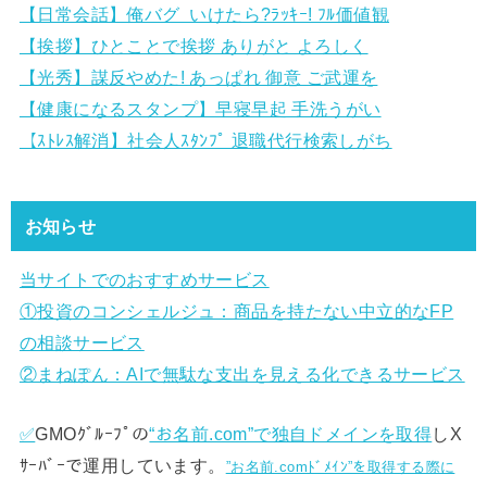
【日常会話】俺バグ いけたら?ﾗｯｷｰ! ﾌﾙ価値観
【挨拶】ひとことで挨拶 ありがと よろしく
【光秀】謀反やめた! あっぱれ 御意 ご武運を
【健康になるスタンプ】早寝早起 手洗うがい
【ｽﾄﾚｽ解消】社会人ｽﾀﾝﾌﾟ 退職代行検索しがち
お知らせ
当サイトでのおすすめサービス
①
投資のコンシェルジュ：商品を持たない中立的なFP
の相談サービス
②まねぽん：AIで無駄な支出を見える化できるサービス
✅
GMOｸﾞﾙｰﾌﾟの
“お名前.com”で独自ドメインを取得
しX
ｻｰﾊﾞｰで運用しています。
”お名前.comﾄﾞﾒｲﾝ”を取得する際に