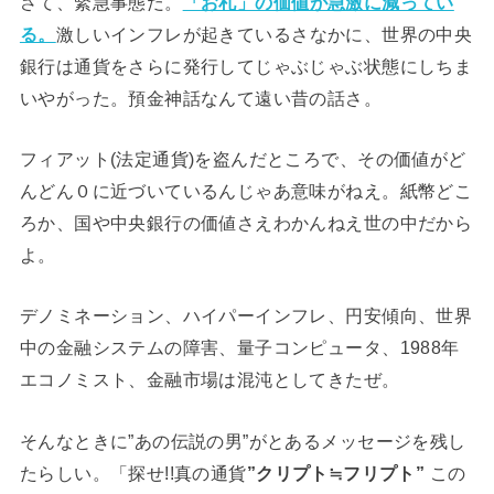
さて、緊急事態だ。
「お札」の価値が急激に減ってい
る。
激しいインフレが起きているさなかに、世界の中央
銀行は通貨をさらに発行してじゃぶじゃぶ状態にしちま
いやがった。預金神話なんて遠い昔の話さ。
フィアット(法定通貨)を盗んだところで、その価値がど
んどん０に近づいているんじゃあ意味がねえ。紙幣どこ
ろか、国や中央銀行の価値さえわかんねえ世の中だから
よ。
デノミネーション、ハイパーインフレ、円安傾向、世界
中の金融システムの障害、量子コンピュータ、1988年
エコノミスト、金融市場は混沌としてきたぜ。
そんなときに”あの伝説の男”がとあるメッセージを残し
たらしい。「探せ!!真の通貨
”クリプト≒フリプト”
この