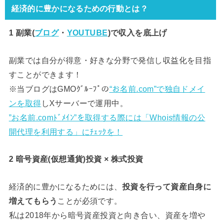
経済的に豊かになるための行動とは？
1 副業(
ブログ
・
YOUTUBE
)で
収入を底上げ
副業では自分が得意・好きな分野で発信し収益化を目指
すことができます！
※当ブログはGMOｸﾞﾙｰﾌﾟの
“お名前.com”で独自ドメイ
ンを取得
しXサーバーで運用中。
”お名前.comﾄﾞﾒｲﾝ”を取得する際には「Whois情報の公
開代理を利用する」にﾁｪｯｸを！
2 暗号資産(仮想通貨)投資 × 株式投資
経済的に豊かになるためには、
投資を行って資産自身に
増えてもらう
ことが必須です。
私は2018年から暗号資産投資と向き合い、資産を増や