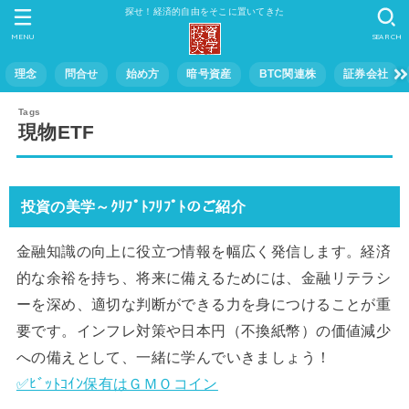
探せ！経済的自由をそこに置いてきた
MENU
SEARCH
理念
問合せ
始め方
暗号資産
BTC関連株
証券会社
現物ETF
投資の美学～ｸﾘﾌﾟﾄﾌﾘﾌﾟﾄのご紹介
金融知識の向上に役立つ情報を幅広く発信します。経済
的な余裕を持ち、将来に備えるためには、金融リテラシ
ーを深め、適切な判断ができる力を身につけることが重
要です。インフレ対策や日本円（不換紙幣）の価値減少
への備えとして、一緒に学んでいきましょう！
✅ﾋﾞｯﾄｺｲﾝ保有はＧＭＯコイン