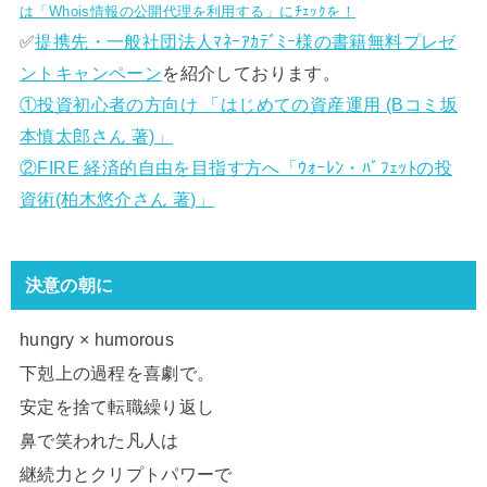
は「Whois情報の公開代理を利用する」にﾁｪｯｸを！
✅
提携先・一般社団法人ﾏﾈｰｱｶﾃﾞﾐｰ様の書籍無料プレゼ
ントキャンペーン
を紹介しております。
①投資初心者の方向け 「はじめての資産運用 (Bコミ坂
本慎太郎さん 著)」
②FIRE 経済的自由を目指す方へ「ｳｫｰﾚﾝ・ﾊﾞﾌｪｯﾄの投
資術(柏木悠介さん 著)」
決意の朝に
hungry × humorous
下剋上の過程を喜劇で。
安定を捨て転職繰り返し
鼻で笑われた凡人は
継続力とクリプトパワーで