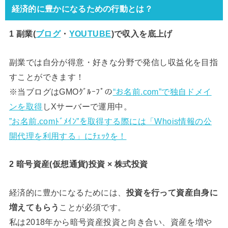
経済的に豊かになるための行動とは？
1 副業(
ブログ
・
YOUTUBE
)で
収入を底上げ
副業では自分が得意・好きな分野で発信し収益化を目指
すことができます！
※当ブログはGMOｸﾞﾙｰﾌﾟの
“お名前.com”で独自ドメイ
ンを取得
しXサーバーで運用中。
”お名前.comﾄﾞﾒｲﾝ”を取得する際には「Whois情報の公
開代理を利用する」にﾁｪｯｸを！
2 暗号資産(仮想通貨)投資 × 株式投資
経済的に豊かになるためには、
投資を行って資産自身に
増えてもらう
ことが必須です。
私は2018年から暗号資産投資と向き合い、資産を増や