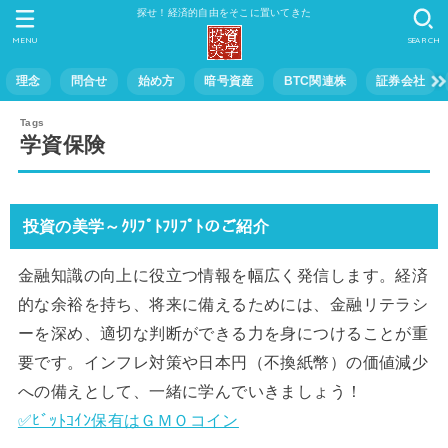
探せ！経済的自由をそこに置いてきた
MENU
SEARCH
理念
問合せ
始め方
暗号資産
BTC関連株
証券会社
学資保険
投資の美学～ｸﾘﾌﾟﾄﾌﾘﾌﾟﾄのご紹介
金融知識の向上に役立つ情報を幅広く発信します。経済
的な余裕を持ち、将来に備えるためには、金融リテラシ
ーを深め、適切な判断ができる力を身につけることが重
要です。インフレ対策や日本円（不換紙幣）の価値減少
への備えとして、一緒に学んでいきましょう！
✅ﾋﾞｯﾄｺｲﾝ保有はＧＭＯコイン