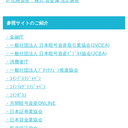
Ⅵ 伝統資産：株式,貴金属,法定通貨
参照サイトのご紹介
・金融庁
・一般社団法人 日本暗号資産取引業協会(JVCEA)
・一般社団法人 日本暗号資産ﾋﾞｼﾞﾈｽ協会(JCBA)
・消費者庁
・一般社団法人ﾌﾞﾛｯｸﾁｪｰﾝ推進協会
・ｺｲﾝﾃﾞｽｸｼﾞｬﾊﾟﾝ
・ｺｲﾝﾃﾚｸﾞﾗﾌｼﾞｬﾊﾟﾝ
・ｺｲﾝﾎﾟｽﾄ
・月間暗号資産ONLINE
・日本証券業協会
・日本貸金業協会