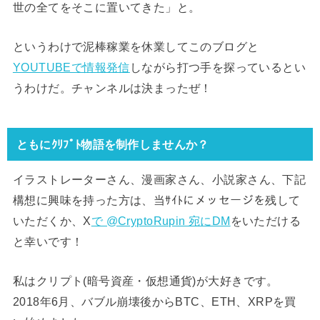
世の全てをそこに置いてきた」と。
というわけで泥棒稼業を休業してこのブログと
YOUTUBEで情報発信
しながら打つ手を探っているとい
うわけだ。チャンネルは決まったぜ！
ともにｸﾘﾌﾟﾄ物語を制作しませんか？
イラストレーターさん、漫画家さん、小説家さん、下記
構想に興味を持った方は、当ｻｲﾄにメッセージを残して
いただくか、X
で @CryptoRupin 宛にDM
をいただける
と幸いです！
私はクリプト(暗号資産・仮想通貨)が大好きです。
2018年6月、バブル崩壊後からBTC、ETH、XRPを買