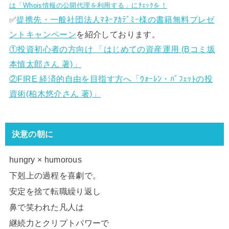
は「Whois情報の公開代理を利用する」にﾁｪｯｸを！
✅
提携先・一般社団法人ﾏﾈｰｱｶﾃﾞﾐｰ様の書籍無料プレゼ
ントキャンペーン
を紹介しております。
①投資初心者の方向け 「はじめての資産運用 (Bコミ坂
本慎太郎さん 著)」
②FIRE 経済的自由を目指す方へ「ｳｫｰﾚﾝ・ﾊﾞﾌｪｯﾄの投
資術(柏木悠介さん 著)」
決意の朝に
hungry × humorous
下剋上の過程を喜劇で。
安定を捨て転職繰り返し
鼻で笑われた凡人は
継続力とクリプトパワーで