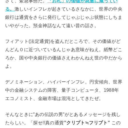
さて、緊急事態だ。
「お札」の価値が急激に減ってい
る。
激しいインフレが起きているさなかに、世界の中央
銀行は通貨をさらに発行してじゃぶじゃぶ状態にしちま
いやがった。預金神話なんて遠い昔の話さ。
フィアット(法定通貨)を盗んだところで、その価値がど
んどん０に近づいているんじゃあ意味がねえ。紙幣どこ
ろか、国や中央銀行の価値さえわかんねえ世の中だから
よ。
デノミネーション、ハイパーインフレ、円安傾向、世界
中の金融システムの障害、量子コンピュータ、1988年
エコノミスト、金融市場は混沌としてきたぜ。
そんなときに”あの伝説の男”がとあるメッセージを残し
たらしい。「探せ!!真の通貨
”クリプト≒フリプト”
この