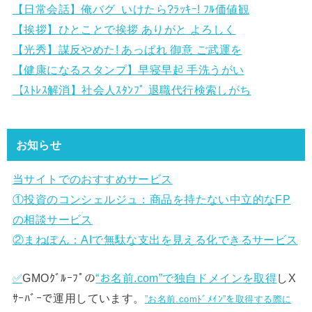
【日常会話】俺バグ いけたら?ﾗｯｷｰ! ﾌﾙ価値観
【挨拶】ひとことで挨拶 ありがと よろしく
【光秀】謀反やめた! あっぱれ 御意 ご武運を
【健康になるスタンプ】早寝早起 手洗うがい
【ｽﾄﾚｽ解消】社会人ｽﾀﾝﾌﾟ 退職代行検索しがち
お知らせ
当サイトでのおすすめサービス
①
投資のコンシェルジュ：商品を持たない中立的なFP
の相談サービス
②まねぽん：AIで無駄な支出を見える化できるサービス
✅
GMOｸﾞﾙｰﾌﾟの
“お名前.com”で独自ドメインを取得
しX
ｻｰﾊﾞｰで運用しています。
”お名前.comﾄﾞﾒｲﾝ”を取得する際に