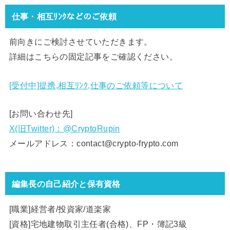
仕事・相互ﾘﾝｸなどのご依頼
前向きにご検討させていただきます。
詳細はこちらの固定記事をご確認ください。
[受付中]提携,相互ﾘﾝｸ,仕事のご依頼等について
[お問い合わせ先]
X(旧Twitter)：@CryptoRupin
メールアドレス：contact@crypto-frypto.com
編集長の自己紹介と保有資格
[職業]経営者/投資家/道楽家
[資格]宅地建物取引主任者(合格)、FP・簿記3級