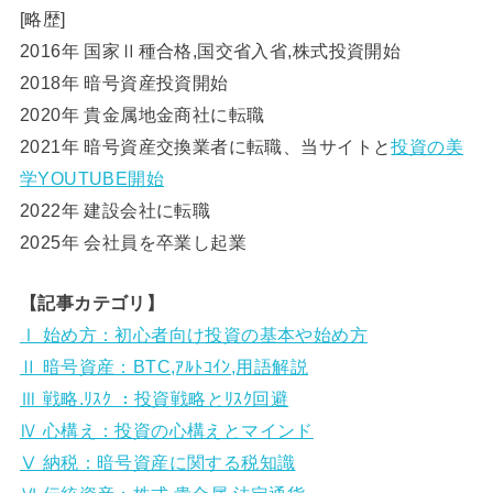
[略歴]
2016年 国家Ⅱ種合格,国交省入省,株式投資開始
2018年 暗号資産投資開始
2020年 貴金属地金商社に転職
2021年 暗号資産交換業者に転職、当サイトと
投資の美
学YOUTUBE開始
2022年 建設会社に転職
2025年 会社員を卒業し起業
【記事カテゴリ】
Ⅰ 始め方：初心者向け投資の基本や始め方
Ⅱ 暗号資産：BTC,ｱﾙﾄｺｲﾝ,用語解説
Ⅲ 戦略.ﾘｽｸ ：投資戦略とﾘｽｸ回避
Ⅳ 心構え：投資の心構えとマインド
Ⅴ 納税：暗号資産に関する税知識