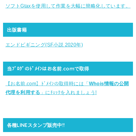
ソフトGtaxを使用して作業を大幅に簡略化しています。
出版書籍
エンドビギニング(SF小説 2020年)
当ﾌﾞﾛｸﾞのﾄﾞﾒｲﾝはお名前.comで取得
【お名前.com】ﾄﾞﾒｲﾝの取得時には「
Whois情報の公開
代理を利用する
」にﾁｪｯｸを入れましょう!
各種LINEスタンプ販売中!!