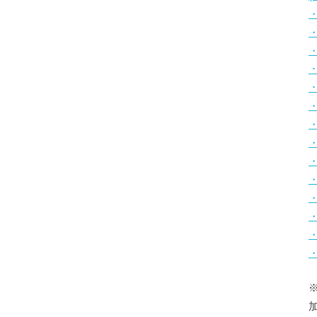
・
・
・