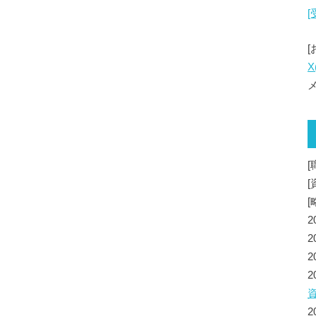
X
メ
[