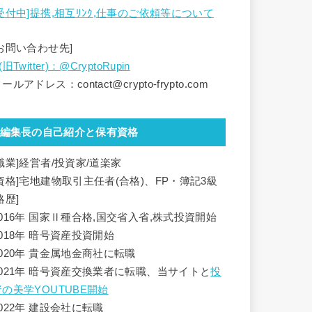
[受付中]提携,相互ﾘﾝｸ,仕事のご依頼等について
[お問い合わせ先]
(旧Twitter)：@CryptoRupin
ールアドレス：contact@crypto-frypto.com
編集長の自己紹介と保有資格
[職業]経営者/投資家/道楽家
[資格]宅地建物取引主任者(合格)、FP・簿記3級
略歴]
2016年 国家Ⅱ種合格,国交省入省,株式投資開始
2018年 暗号資産投資開始
2020年 貴金属地金商社に転職
2021年 暗号資産交換業者に転職、当サイトと
投
資の美学YOUTUBE開始
2022年 建設会社に転職