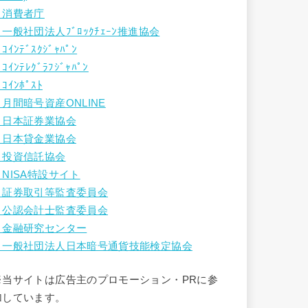
・消費者庁
・一般社団法人ﾌﾞﾛｯｸﾁｪｰﾝ推進協会
ｺｲﾝﾃﾞｽｸｼﾞｬﾊﾟﾝ
ｺｲﾝﾃﾚｸﾞﾗﾌｼﾞｬﾊﾟﾝ
ｺｲﾝﾎﾟｽﾄ
・月間暗号資産ONLINE
・日本証券業協会
・日本貸金業協会
・投資信託協会
・NISA特設サイト
・証券取引等監査委員会
・公認会計士監査委員会
・金融研究センター
・一般社団法人日本暗号通貨技能検定協会
※当サイトは広告主のプロモーション・PRに参
加しています。