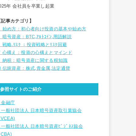
2025年 会社員を卒業し起業
【記事カテゴリ】
Ⅰ 始め方：初心者向け投資の基本や始め方
 暗号資産：BTC,ｱﾙﾄｺｲﾝ,用語解説
 戦略.ﾘｽｸ ：投資戦略とﾘｽｸ回避
Ⅳ 心構え：投資の心構えとマインド
Ⅴ 納税：暗号資産に関する税知識
Ⅵ 伝統資産：株式,貴金属,法定通貨
参照サイトのご紹介
・金融庁
・一般社団法人 日本暗号資産取引業協会
JVCEA)
・一般社団法人 日本暗号資産ﾋﾞｼﾞﾈｽ協会
JCBA)