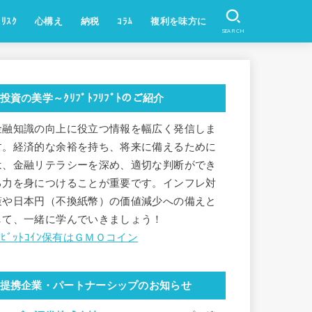
ﾘｽｸ
心構え
納税
ｺﾗﾑ
複利を味方に
SEARCH
法定通貨
貴金属
株式
時事・ﾆｭｰｽ(ｸﾘﾌﾟﾄ)
投資,経済
BCG:STEPN等
こちら織田証券㈱
投資の美学～ｸﾘﾌﾟﾄﾌﾘﾌﾟﾄのご紹介
金融知識の向上に役立つ情報を幅広く発信しま
す。経済的な余裕を持ち、将来に備えるために
は、金融リテラシーを深め、適切な判断ができ
る力を身につけることが重要です。インフレ対
策や日本円（不換紙幣）の価値減少への備えと
して、一緒に学んでいきましょう！
✅ﾋﾞｯﾄｺｲﾝ保有はＧＭＯコイン
提携企業・パートナーシップのお知らせ