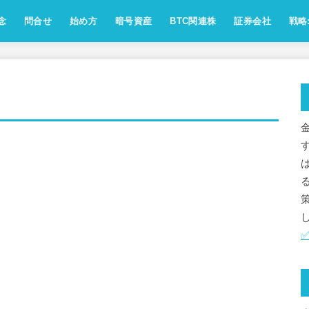
念
問合せ
始め方
暗号資産
BTC関連株
証券会社
戦略:
念：ビジョン・方針・運営ポリシー
点：サイト運営人の自己紹介
念：アフェリエイト方針
針：SNSのコメント・リプライ対
運営会社・お問合せ情報
[受付中]相互ﾘﾝｸ,お仕事のご依頼
お問い合わせフォーム
免責事項
プライバシーポリシー
ビットコイン
イーサリアム
アルトコイン
ミームコイン
レンディング
取引所
用語解説
業界動向
歴史
マイクロストラテジー
メタプラネット