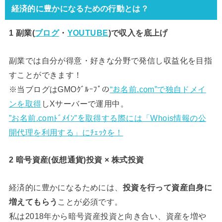
経済的に豊かになるための行動とは？
1 副業(
ブログ
・
YOUTUBE
)で
収入を底上げ
副業では自分が得意・好きな分野で発信し収益化を目指
すことができます！
※当ブログはGMOｸﾞﾙｰﾌﾟの
“お名前.com”で独自ドメイ
ンを取得
しXサーバーで運用中。
”お名前.comﾄﾞﾒｲﾝ”を取得する際には「Whois情報の公
開代理を利用する」にﾁｪｯｸを！
2 暗号資産(仮想通貨)投資 × 株式投資
経済的に豊かになるためには、
投資を行って資産自身に
増えてもらう
ことが必須です。
私は2018年から暗号資産投資と向き合い、資産を増や