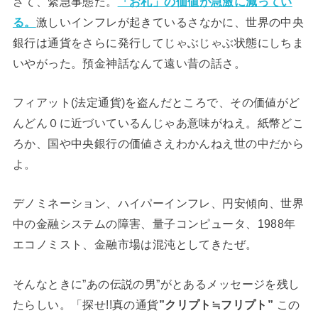
さて、緊急事態だ。
「お札」の価値が急激に減ってい
る。
激しいインフレが起きているさなかに、世界の中央
銀行は通貨をさらに発行してじゃぶじゃぶ状態にしちま
いやがった。預金神話なんて遠い昔の話さ。
フィアット(法定通貨)を盗んだところで、その価値がど
んどん０に近づいているんじゃあ意味がねえ。紙幣どこ
ろか、国や中央銀行の価値さえわかんねえ世の中だから
よ。
デノミネーション、ハイパーインフレ、円安傾向、世界
中の金融システムの障害、量子コンピュータ、1988年
エコノミスト、金融市場は混沌としてきたぜ。
そんなときに”あの伝説の男”がとあるメッセージを残し
たらしい。「探せ!!真の通貨
”クリプト≒フリプト”
この