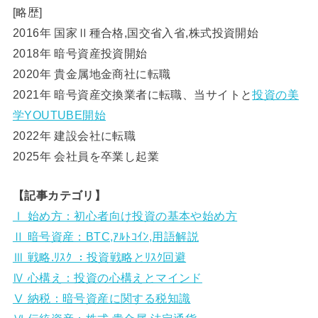
[略歴]
2016年 国家Ⅱ種合格,国交省入省,株式投資開始
2018年 暗号資産投資開始
2020年 貴金属地金商社に転職
2021年 暗号資産交換業者に転職、当サイトと
投資の美
学YOUTUBE開始
2022年 建設会社に転職
2025年 会社員を卒業し起業
【記事カテゴリ】
Ⅰ 始め方：初心者向け投資の基本や始め方
Ⅱ 暗号資産：BTC,ｱﾙﾄｺｲﾝ,用語解説
Ⅲ 戦略.ﾘｽｸ ：投資戦略とﾘｽｸ回避
Ⅳ 心構え：投資の心構えとマインド
Ⅴ 納税：暗号資産に関する税知識