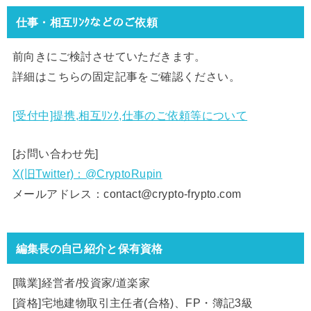
仕事・相互ﾘﾝｸなどのご依頼
前向きにご検討させていただきます。
詳細はこちらの固定記事をご確認ください。
[受付中]提携,相互ﾘﾝｸ,仕事のご依頼等について
[お問い合わせ先]
X(旧Twitter)：@CryptoRupin
メールアドレス：contact@crypto-frypto.com
編集長の自己紹介と保有資格
[職業]経営者/投資家/道楽家
[資格]宅地建物取引主任者(合格)、FP・簿記3級