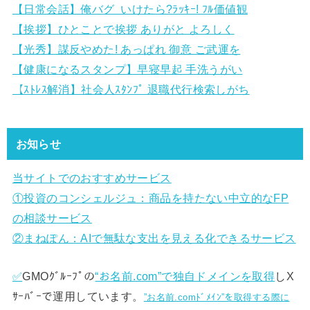
【日常会話】俺バグ いけたら?ﾗｯｷｰ! ﾌﾙ価値観
【挨拶】ひとことで挨拶 ありがと よろしく
【光秀】謀反やめた! あっぱれ 御意 ご武運を
【健康になるスタンプ】早寝早起 手洗うがい
【ｽﾄﾚｽ解消】社会人ｽﾀﾝﾌﾟ 退職代行検索しがち
お知らせ
当サイトでのおすすめサービス
①
投資のコンシェルジュ：商品を持たない中立的なFP
の相談サービス
②まねぽん：AIで無駄な支出を見える化できるサービス
✅
GMOｸﾞﾙｰﾌﾟの
“お名前.com”で独自ドメインを取得
しX
ｻｰﾊﾞｰで運用しています。
”お名前.comﾄﾞﾒｲﾝ”を取得する際に