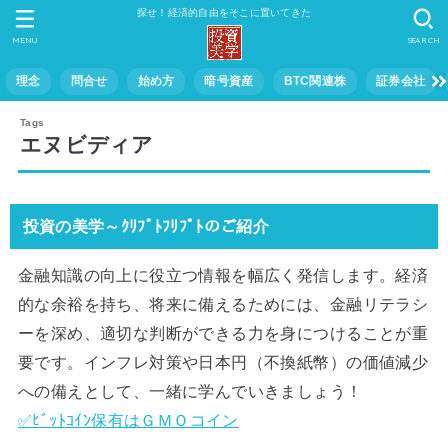
探せ！経済的自由をそこに置いてきた
MENU
SEARCH
理念
問合せ
始め方
暗号資産
BTC関連株
証券会社
エヌビディア
投資の美学～ｸﾘﾌﾟﾄﾌﾘﾌﾟﾄのご紹介
金融知識の向上に役立つ情報を幅広く発信します。経済
的な余裕を持ち、将来に備えるためには、金融リテラシ
ーを深め、適切な判断ができる力を身につけることが重
要です。インフレ対策や日本円（不換紙幣）の価値減少
への備えとして、一緒に学んでいきましょう！
✅ﾋﾞｯﾄｺｲﾝ保有はＧＭＯコイン