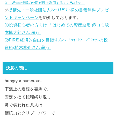
は「Whois情報の公開代理を利用する」にﾁｪｯｸを！
✅
提携先・一般社団法人ﾏﾈｰｱｶﾃﾞﾐｰ様の書籍無料プレゼ
ントキャンペーン
を紹介しております。
①投資初心者の方向け 「はじめての資産運用 (Bコミ坂
本慎太郎さん 著)」
②FIRE 経済的自由を目指す方へ「ｳｫｰﾚﾝ・ﾊﾞﾌｪｯﾄの投
資術(柏木悠介さん 著)」
決意の朝に
hungry × humorous
下剋上の過程を喜劇で。
安定を捨て転職繰り返し
鼻で笑われた凡人は
継続力とクリプトパワーで