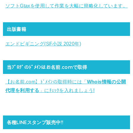
ソフトGtaxを使用して作業を大幅に簡略化しています。
出版書籍
エンドビギニング(SF小説 2020年)
当ﾌﾞﾛｸﾞのﾄﾞﾒｲﾝはお名前.comで取得
【お名前.com】ﾄﾞﾒｲﾝの取得時には「
Whois情報の公開
代理を利用する
」にﾁｪｯｸを入れましょう!
各種LINEスタンプ販売中!!