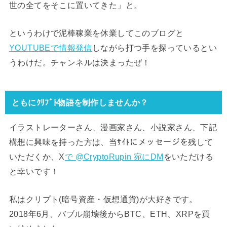
世の全てをそこに置いてきた」と。
というわけで泥棒稼業を休業してこのブログと
YOUTUBEで情報発信
しながら打つ手を探っているとい
うわけだ。チャンネルは決まったぜ！
ともにｸﾘﾌﾟﾄ物語を制作しませんか？
イラストレーターさん、漫画家さん、小説家さん、下記
構想に興味を持った方は、当ｻｲﾄにメッセージを残して
いただくか、X
で @CryptoRupin 宛にDM
をいただける
と幸いです！
私はクリプト(暗号資産・仮想通貨)が大好きです。
2018年6月、バブル崩壊後からBTC、ETH、XRPを買