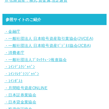
Ⅵ 伝統資産：株式,貴金属,法定通貨
参照サイトのご紹介
・金融庁
・一般社団法人 日本暗号資産取引業協会(JVCEA)
・一般社団法人 日本暗号資産ﾋﾞｼﾞﾈｽ協会(JCBA)
・消費者庁
・一般社団法人ﾌﾞﾛｯｸﾁｪｰﾝ推進協会
・ｺｲﾝﾃﾞｽｸｼﾞｬﾊﾟﾝ
・ｺｲﾝﾃﾚｸﾞﾗﾌｼﾞｬﾊﾟﾝ
・ｺｲﾝﾎﾟｽﾄ
・月間暗号資産ONLINE
・日本証券業協会
・日本貸金業協会