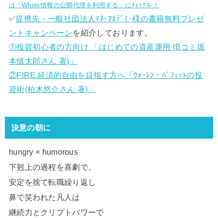
は「Whois情報の公開代理を利用する」にﾁｪｯｸを！
✅
提携先・一般社団法人ﾏﾈｰｱｶﾃﾞﾐｰ様の書籍無料プレゼ
ントキャンペーン
を紹介しております。
①投資初心者の方向け 「はじめての資産運用 (Bコミ坂
本慎太郎さん 著)」
②FIRE 経済的自由を目指す方へ「ｳｫｰﾚﾝ・ﾊﾞﾌｪｯﾄの投
資術(柏木悠介さん 著)」
決意の朝に
hungry × humorous
下剋上の過程を喜劇で。
安定を捨て転職繰り返し
鼻で笑われた凡人は
継続力とクリプトパワーで