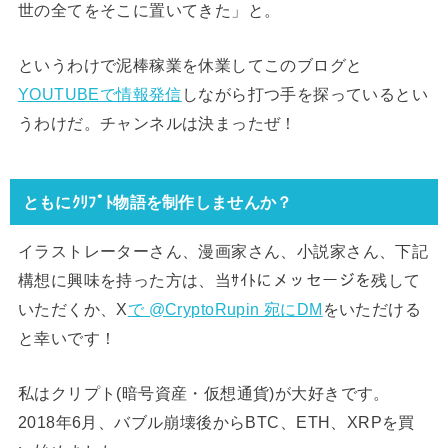
世の全てをそこに置いてきた」と。
というわけで泥棒稼業を休業してこのブログと
YOUTUBEで情報発信
しながら打つ手を探っているとい
うわけだ。チャンネルは決まったぜ！
ともにｸﾘﾌﾟﾄ物語を制作しませんか？
イラストレーターさん、漫画家さん、小説家さん、下記
構想に興味を持った方は、当ｻｲﾄにメッセージを残して
いただくか、X
で @CryptoRupin 宛にDM
をいただける
と幸いです！
私はクリプト(暗号資産・仮想通貨)が大好きです。
2018年6月、バブル崩壊後からBTC、ETH、XRPを買