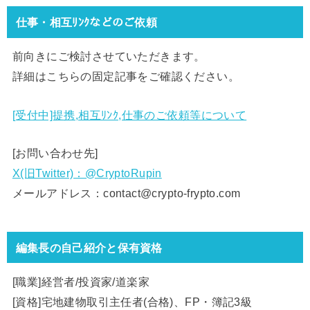
仕事・相互ﾘﾝｸなどのご依頼
前向きにご検討させていただきます。
詳細はこちらの固定記事をご確認ください。
[受付中]提携,相互ﾘﾝｸ,仕事のご依頼等について
[お問い合わせ先]
X(旧Twitter)：@CryptoRupin
メールアドレス：contact@crypto-frypto.com
編集長の自己紹介と保有資格
[職業]経営者/投資家/道楽家
[資格]宅地建物取引主任者(合格)、FP・簿記3級