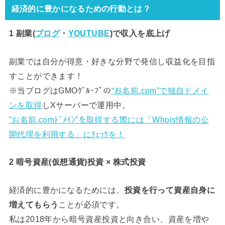
経済的に豊かになるための行動とは？
1 副業(
ブログ
・
YOUTUBE
)で
収入を底上げ
副業では自分が得意・好きな分野で発信し収益化を目指
すことができます！
※当ブログはGMOｸﾞﾙｰﾌﾟの
“お名前.com”で独自ドメイ
ンを取得
しXサーバーで運用中。
”お名前.comﾄﾞﾒｲﾝ”を取得する際には「Whois情報の公
開代理を利用する」にﾁｪｯｸを！
2 暗号資産(仮想通貨)投資 × 株式投資
経済的に豊かになるためには、
投資を行って資産自身に
増えてもらう
ことが必須です。
私は2018年から暗号資産投資と向き合い、資産を増や