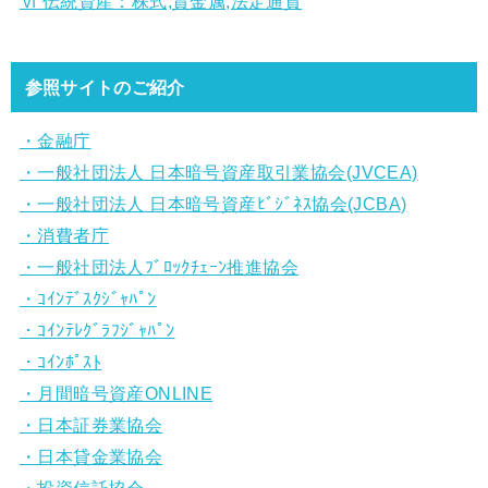
Ⅵ 伝統資産：株式,貴金属,法定通貨
参照サイトのご紹介
・金融庁
・一般社団法人 日本暗号資産取引業協会(JVCEA)
・一般社団法人 日本暗号資産ﾋﾞｼﾞﾈｽ協会(JCBA)
・消費者庁
・一般社団法人ﾌﾞﾛｯｸﾁｪｰﾝ推進協会
・ｺｲﾝﾃﾞｽｸｼﾞｬﾊﾟﾝ
・ｺｲﾝﾃﾚｸﾞﾗﾌｼﾞｬﾊﾟﾝ
・ｺｲﾝﾎﾟｽﾄ
・月間暗号資産ONLINE
・日本証券業協会
・日本貸金業協会