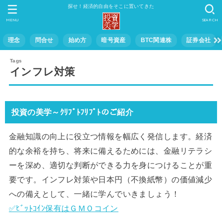
探せ！経済的自由をそこに置いてきた
MENU
SEARCH
理念
問合せ
始め方
暗号資産
BTC関連株
証券会社
インフレ対策
投資の美学～ｸﾘﾌﾟﾄﾌﾘﾌﾟﾄのご紹介
金融知識の向上に役立つ情報を幅広く発信します。経済
的な余裕を持ち、将来に備えるためには、金融リテラシ
ーを深め、適切な判断ができる力を身につけることが重
要です。インフレ対策や日本円（不換紙幣）の価値減少
への備えとして、一緒に学んでいきましょう！
✅ﾋﾞｯﾄｺｲﾝ保有はＧＭＯコイン