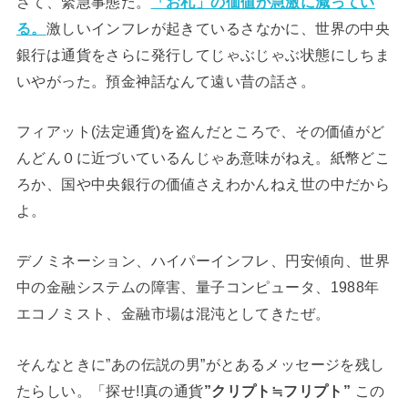
さて、緊急事態だ。
「お札」の価値が急激に減ってい
る。
激しいインフレが起きているさなかに、世界の中央
銀行は通貨をさらに発行してじゃぶじゃぶ状態にしちま
いやがった。預金神話なんて遠い昔の話さ。
フィアット(法定通貨)を盗んだところで、その価値がど
んどん０に近づいているんじゃあ意味がねえ。紙幣どこ
ろか、国や中央銀行の価値さえわかんねえ世の中だから
よ。
デノミネーション、ハイパーインフレ、円安傾向、世界
中の金融システムの障害、量子コンピュータ、1988年
エコノミスト、金融市場は混沌としてきたぜ。
そんなときに”あの伝説の男”がとあるメッセージを残し
たらしい。「探せ!!真の通貨
”クリプト≒フリプト”
この