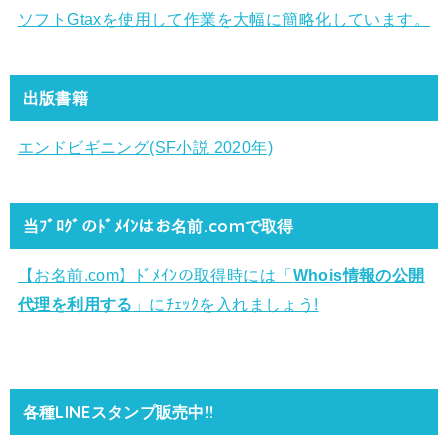
ソフトGtaxを使用して作業を大幅に簡略化しています。
出版書籍
エンドビギニング(SF小説 2020年)
当ﾌﾞﾛｸﾞのﾄﾞﾒｲﾝはお名前.comで取得
【お名前.com】ﾄﾞﾒｲﾝの取得時には「
Whois情報の公開
代理を利用する
」にﾁｪｯｸを入れましょう!
各種LINEスタンプ販売中!!