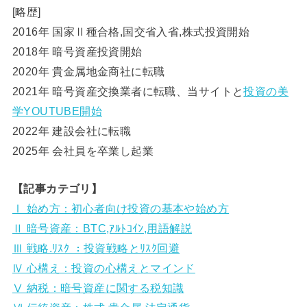
[略歴]
2016年 国家Ⅱ種合格,国交省入省,株式投資開始
2018年 暗号資産投資開始
2020年 貴金属地金商社に転職
2021年 暗号資産交換業者に転職、当サイトと
投資の美
学YOUTUBE開始
2022年 建設会社に転職
2025年 会社員を卒業し起業
【記事カテゴリ】
Ⅰ 始め方：初心者向け投資の基本や始め方
Ⅱ 暗号資産：BTC,ｱﾙﾄｺｲﾝ,用語解説
Ⅲ 戦略.ﾘｽｸ ：投資戦略とﾘｽｸ回避
Ⅳ 心構え：投資の心構えとマインド
Ⅴ 納税：暗号資産に関する税知識