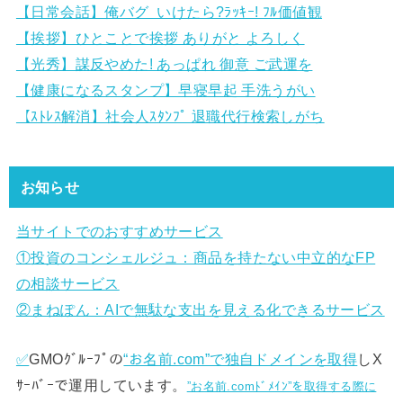
【日常会話】俺バグ いけたら?ﾗｯｷｰ! ﾌﾙ価値観
【挨拶】ひとことで挨拶 ありがと よろしく
【光秀】謀反やめた! あっぱれ 御意 ご武運を
【健康になるスタンプ】早寝早起 手洗うがい
【ｽﾄﾚｽ解消】社会人ｽﾀﾝﾌﾟ 退職代行検索しがち
お知らせ
当サイトでのおすすめサービス
①
投資のコンシェルジュ：商品を持たない中立的なFP
の相談サービス
②まねぽん：AIで無駄な支出を見える化できるサービス
✅
GMOｸﾞﾙｰﾌﾟの
“お名前.com”で独自ドメインを取得
しX
ｻｰﾊﾞｰで運用しています。
”お名前.comﾄﾞﾒｲﾝ”を取得する際に